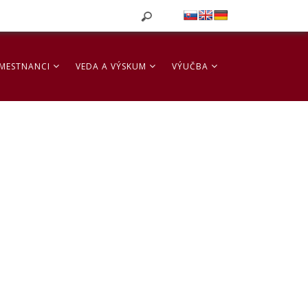
MESTNANCI
VEDA A VÝSKUM
VÝUČBA