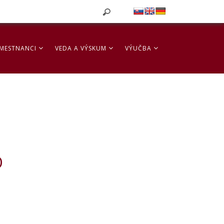
MESTNANCI
VEDA A VÝSKUM
VÝUČBA
O