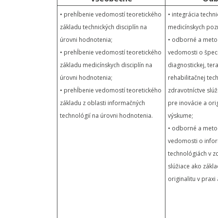
• prehĺbenie vedomostí teoretického
• integrácia techn
základu technických disciplín na
medicínskych poz
úrovni hodnotenia;
• odborné a meto
• prehĺbenie vedomostí teoretického
vedomosti o špeci
základu medicínskych disciplín na
diagnostickej, ter
úrovni hodnotenia;
rehabilitačnej tech
• prehĺbenie vedomostí teoretického
zdravotníctve slú
základu z oblasti informačných
pre inovácie a orig
technológií na úrovni hodnotenia.
výskume;
• odborné a meto
vedomosti o info
technológiách v z
slúžiace ako zákla
originalitu v prax