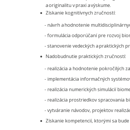
a originalitu v praxi a výskume.
Získanie kognitívnych zručností:
- návrh a hodnotenie multidisciplinárnych b
- formulácia odporúčaní pre rozvoj biome
- stanovenie vedeckých a praktických pre
Nadobudnutie praktických zručností:
- realizácia a hodnotenie pokročilých zap
- implementácia informačných systémov 
- realizácia numerických simulácií biome
- realizácia prostriedkov spracovania bio
- vytváranie návodov, projektov realizácie
Získanie kompetencií, ktorými sa bude