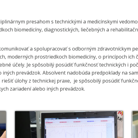
ciplinárnym presahom s technickými a medicínskymi vedomosť
och biomedicíny, diagnostických, liečebných a rehabilitačn
 komunikovať a spolupracovať s odborným zdravotníckym pe
ciách, moderných prostriedkoch biomedicíny, o princípoch ich
ebné účely. Je spôsobilý posúdiť funkčnosť technických i p
o iných prevádzok. Absolvent nadobúda predpoklady na samo
a riešiť úlohy z technickej praxe, je spôsobilý posúdiť funk
ych zariadení alebo iných prevádzok.