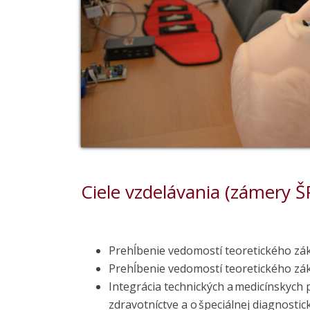
Ciele vzdelávania (zámery ŠP
Prehĺbenie vedomostí teoretického zákl
Prehĺbenie vedomostí teoretického zák
Integrácia technických a medicínskych
zdravotníctve a o špeciálnej diagnostick