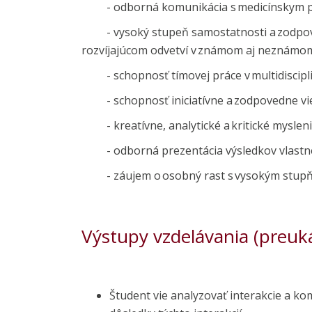
- odborná komunikácia s medicínskym p
- vysoký stupeň samostatnosti a zodpovedn
rozvíjajúcom odvetví v známom aj neznámom
- schopnosť tímovej práce v multidiscipl
- schopnosť iniciatívne a zodpovedne vies
- kreatívne, analytické a kritické mysleni
- odborná prezentácia výsledkov vlastnéh
- záujem o osobný rast s vysokým stup
Výstupy vzdelávania (preuk
Študent vie analyzovať interakcie a 