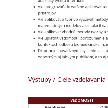
dôsledky týchto interakcií.
Vie integrovať a kreatívne aplikovať t
prístrojov.
Vie aplikovať a tvorivo využívať metód
matematických modelov a simulácií na r
Vie aplikovať vhodné metódy tvorby a 
Vie uplatniť vedomosti, porozumenie a 
kontextoch odboru biomedicínske inžin
Disponuje inovatívnym myslením a je p
odborným aj laickým publikom, a to aj 
Výstupy / Ciele vzdelávania
VEDOMOSTI
Všeobecné
Odb