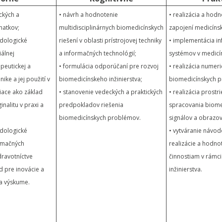
ických a
• návrh a hodnotenie
• realizácia a hod
natkov;
multidisciplinárnych biomedicínskych
zapojení medicínsk
dologické
riešení v oblasti prístrojovej techniky
• implementácia i
álnej
a informačných technológií;
systémov v medicí
apeutickej a
• formulácia odporúčaní pre rozvoj
• realizácia numeri
nike a jej použití v
biomedicínskeho inžinierstva;
biomedicínskych 
žiace ako základ
• stanovenie vedeckých a praktických
• realizácia prostr
inalitu v praxi a
predpokladov riešenia
spracovania biome
biomedicínskych problémov.
signálov a obrazov
dologické
• vytváranie návod
rmačných
realizácie a hodno
dravotníctve
činnostiam v rámc
d pre inovácie a
inžinierstva.
i a výskume.