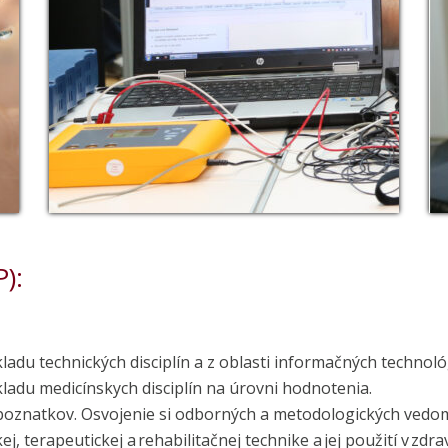
):
adu technických disciplín a z oblasti informačných technoló
ladu medicínskych disciplín na úrovni hodnotenia.
 poznatkov. Osvojenie si odborných a metodologických vedo
ej, terapeutickej a rehabilitačnej technike a jej použití v zdr