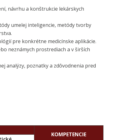
ení, návrhu a konštrukcie lekárskych
tódy umelej inteligencie, metódy tvorby
stva.
ógií pre konkrétne medicínske aplikácie.
ebo neznámych prostrediach a v širších
nej analýzy, poznatky a zdôvodnenia pred
KOMPETENCIE
tické