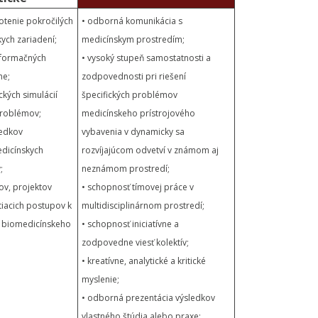
notenie pokročilých
• odborná komunikácia s
ych zariadení;
medicínskym prostredím;
nformačných
• vysoký stupeň samostatnosti a
ne;
zodpovednosti pri riešení
ckých simulácií
špecifických problémov
problémov;
medicínskeho prístrojového
iedkov
vybavenia v dynamicky sa
dicínskych
rozvíjajúcom odvetví v známom aj
;
neznámom prostredí;
ov, projektov
• schopnosť tímovej práce v
tiacich postupov k
multidisciplinárnom prostredí;
i biomedicínskeho
• schopnosť iniciatívne a
zodpovedne viesť kolektív;
• kreatívne, analytické a kritické
myslenie;
• odborná prezentácia výsledkov
vlastného štúdia alebo praxe;