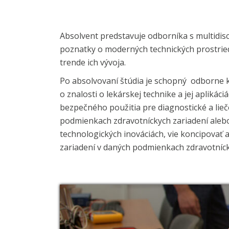
Absolvent predstavuje odborníka s multidis
poznatky o moderných technických prostriedk
trende ich vývoja.
Po absolvovaní štúdia je schopný odborne
o znalosti o lekárskej technike a jej apliká
bezpečného použitia pre diagnostické a lieč
podmienkach zdravotníckych zariadení aleb
technologických inováciách, vie koncipovať 
zariadení v daných podmienkach zdravotníck