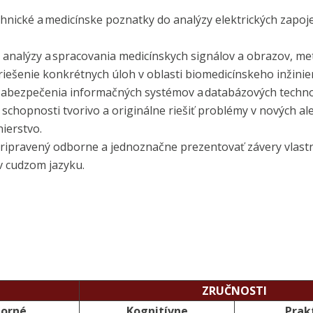
echnické a medicínske poznatky do analýzy elektrických zapoj
y analýzy a spracovania medicínskych signálov a obrazov, me
iešenie konkrétnych úloh v oblasti biomedicínskeho inžinier
zabezpečenia informačných systémov a databázových technol
schopnosti tvorivo a originálne riešiť problémy v nových al
ierstvo.
ripravený odborne a jednoznačne prezentovať závery vlast
v cudzom jazyku.
ZRUČNOSTI
orné
Kognitívne
Prak