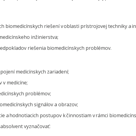
iomedicínskych riešení v oblasti prístrojovej techniky a i
dicínskeho inžinierstva;
dpokladov riešenia biomedicínskych problémov.
ojení medicínskych zariadení;
v medicíne;
dicínskych problémov;
medicínskych signálov a obrazov;
 a hodnotiacich postupov k činnostiam v rámci biomedicíns
 absolvent vyznačovať: