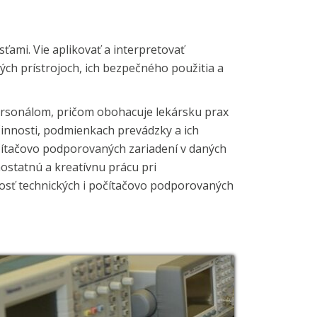
ami. Vie aplikovať a interpretovať
ých prístrojoch, ich bezpečného použitia a
rsonálom, pričom obohacuje lekársku prax
 činnosti, podmienkach prevádzky a ich
očítačovo podporovaných zariadení v daných
statnú a kreatívnu prácu pri
čnosť technických i počítačovo podporovaných