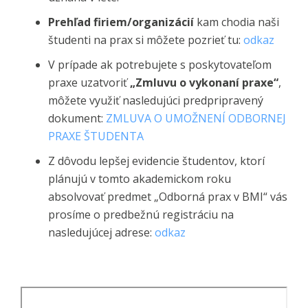
Prehľad firiem/organizácií
kam chodia naši
študenti na prax si môžete pozrieť tu:
odkaz
V prípade ak potrebujete s poskytovateľom
praxe uzatvoriť
„Zmluvu o vykonaní praxe“
,
môžete využiť nasledujúci predpripravený
dokument:
ZMLUVA O UMOŽNENÍ ODBORNEJ
PRAXE ŠTUDENTA
Z dôvodu lepšej evidencie študentov, ktorí
plánujú v tomto akademickom roku
absolvovať predmet „Odborná prax v BMI“ vás
prosíme o predbežnú registráciu na
nasledujúcej adrese:
odkaz