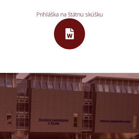
Prihláška na štátnu skúšku