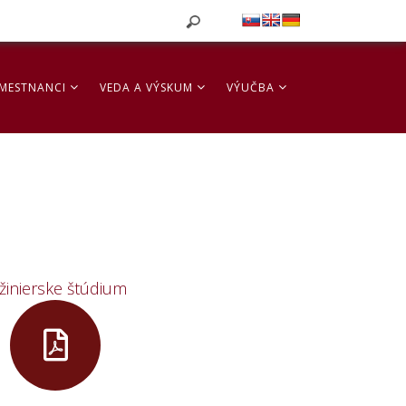
MESTNANCI
VEDA A VÝSKUM
VÝUČBA
žinierske štúdium