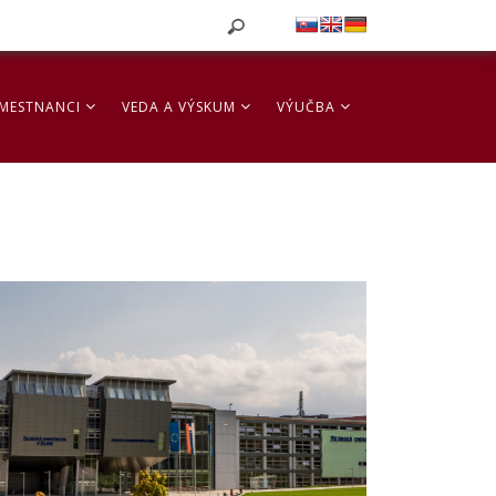
MESTNANCI
VEDA A VÝSKUM
VÝUČBA