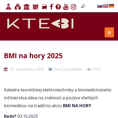
BMI na hory 2025
19. septembra 2025
Zivot_na_katedre
2.81k
Katedra teoretickej elektrotechniky a biomedicínskeho
inžinierstva dáva na známosť a pozýva všetkých
biomedikov na tradičnú akciu
BMI NA HORY
.
Kedy?
03.10.2025