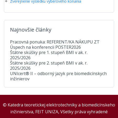
Zverejnenie výsledku výberového konania
Najnovšie články
Pracovná ponuka: REFERENT/KA NÁKUPU ZT
Úspech na konferencii POSTER2026
Štátne skúšky pre 1. stupeň BMI v ak. r.
2025/2026
Štátne skúšky pre 2. stupeň BMI v ak. r.
2025/2026
UNIcert® II – odborný jazyk pre biomedicínskych
inžinierov
© Katedra teoretickej elektrotechniky a biomedicínskeho
inžinierstva, FEIT UNIZA, Všetky práva vyhradené