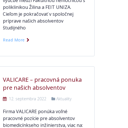
výučbe medzi Fakultnou nemocnicou s
poliklinikou Žilina a FEIT UNIZA.
Cieľom je pokračovať v spoločnej
príprave našich absolventov
študijného
Read More
VALICARE – pracovná ponuka
pre našich absolventov
12. septembra 2022
Aktuality
Firma VALICARE ponúka voľné
pracovné pozície pre absolventov
biomedicínkseho inžinierstva, viac na: