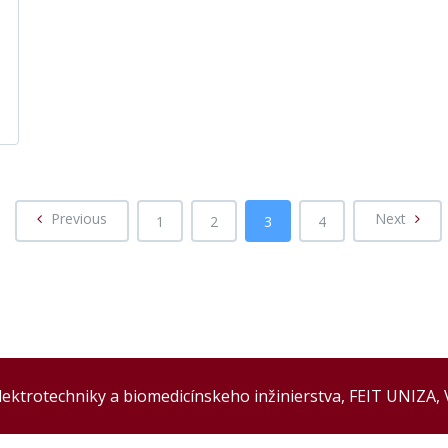
Previous
Next
1
2
3
4
elektrotechniky a biomedicínskeho inžinierstva, FEIT UNIZA,