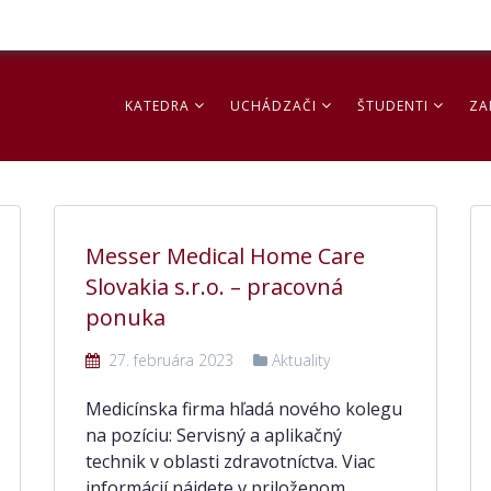
KATEDRA
UCHÁDZAČI
ŠTUDENTI
ZA
Messer Medical Home Care
Slovakia s.r.o. – pracovná
ponuka
27. februára 2023
Aktuality
Medicínska firma hľadá nového kolegu
na pozíciu: Servisný a aplikačný
technik v oblasti zdravotníctva. Viac
informácií nájdete v priloženom