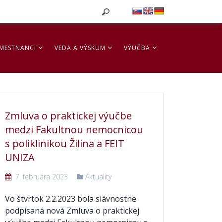
MESTNANCI
VEDA A VÝSKUM
VÝUČBA
Zmluva o praktickej výučbe
medzi Fakultnou nemocnicou
s poliklinikou Žilina a FEIT
UNIZA
7. februára 2023
Aktuality
Vo štvrtok 2.2.2023 bola slávnostne
podpísaná nová Zmluva o praktickej