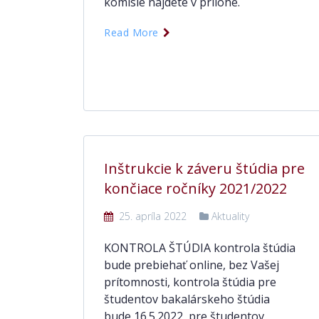
komisie nájdete v prílohe.
Read More
Inštrukcie k záveru štúdia pre
končiace ročníky 2021/2022
25. apríla 2022
Aktuality
KONTROLA ŠTÚDIA kontrola štúdia
bude prebiehať online, bez Vašej
prítomnosti, kontrola štúdia pre
študentov bakalárskeho štúdia
bude 16.5.2022, pre študentov